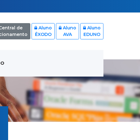
entral de
Aluno
Aluno
Aluno
acionamento
ÊXODO
AVA
EDUNO
TO