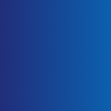
(31) 38423838
secretaria@facuminas.com.br
encarregadodedados@facuminasead.com.br
Copyright ©
2026 Todos os direitos reservados.