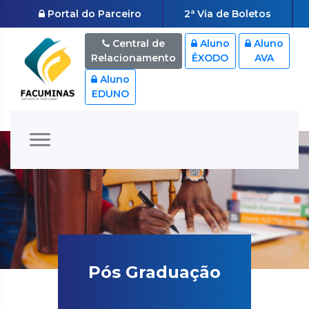
Portal do Parceiro
2ª Via de Boletos
Central de
Aluno
Aluno
Relacionamento
ÊXODO
AVA
Aluno
EDUNO
Pós Graduação