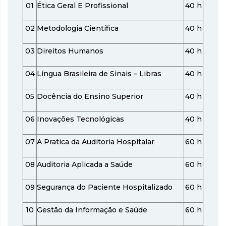
01
Ética Geral E Profissional
40 h
02
Metodologia Científica
40 h
03
Direitos Humanos
40 h
04
Língua Brasileira de Sinais – Libras
40 h
05
Docência do Ensino Superior
40 h
06
Inovações Tecnológicas
40 h
07
A Pratica da Auditoria Hospitalar
60 h
08
Auditoria Aplicada a Saúde
60 h
09
Segurança do Paciente Hospitalizado
60 h
10
Gestão da Informação e Saúde
60 h